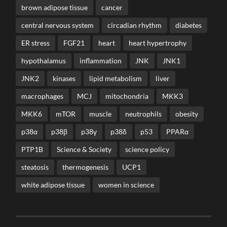
brown adipose tissue
cancer
central nervous system
circadian rhythm
diabetes
ER stress
FGF21
heart
heart hypertrophy
hypothalamus
inflammation
JNK
JNK1
JNK2
kinases
lipid metabolism
liver
macrophages
MCJ
mitochondria
MKK3
MKK6
mTOR
muscle
neutrophils
obesity
p38α
p38β
p38γ
p38δ
p53
PPARα
PTP1B
Science & Society
science policy
steatosis
thermogenesis
UCP1
white adipose tissue
women in science