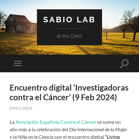
SABIO LAB
at the CNIO
Toggle
Toggle
search
mobile
field
menu
Encuentro digital ‘Investigadoras
contra el Cáncer’ (9 Feb 2024)
24/01/2024
La
Asociación Española Contra el Cáncer
se suma un
año más a la celebración del
Día Internacional de la Mujer
y la Niña en la Ciencia
con el encuentro digital
“Living